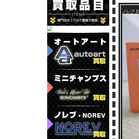
ノレブ 1