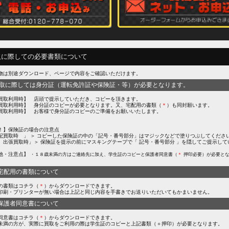
取に際しての必要書類について
物は別途ダウンロード、ページで内容をご確認いただけます。
買取に際しては身分証（運転免許証や保険証・等）が必要となります。
買取利用時】 店頭で提示していただき、コピーを頂きます。
買取利用時】 身分証のコピーが必要となります。又、宅配用の書類（
＊
）も同封願います。
買取利用時】 お客様で身分証のコピーのご準備をお願いいたします。
！】保険証の場合の注意点
配買取時 」 ＞ コピーした保険証の中の「記号・番号部分」はマジックなどで塗りつぶしてくださ
、出張買取時」＞ 保険証を提示の前にマスキングテープで「 記号・番号部分 」を隠してご提示して
。
他・注意点】
・１８歳未満の方はご連絡先に加え、学生証のコピーと保護者同意書（
＊
押印必要）が必要と
宅配用の書類について
の書類はコチラ（
＊
）からダウンロードできます。
印刷・プリンターが無い場合は上記と同じ内容を手書きでお送りいただいてもかまいません。
保護者同意書について
同意書はコチラ（
＊
）からダウンロードできます。
未満の方が、実際に買取をご利用の際は学生証のコピーと上記書類（＋押印）が必要となります。