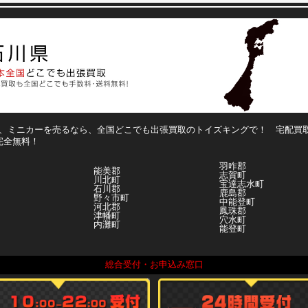
、ミニカーを売るなら、全国どこでも出張買取のトイズキングで！ 宅配買
%完全無料！
羽咋郡
能美郡
志賀町
川北町
宝達志水町
石川郡
鹿島郡
野々市町
中能登町
河北郡
鳳珠郡
津幡町
穴水町
内灘町
能登町
総合受付・お申込み窓口