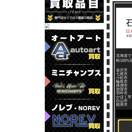
北海道で
料100
金沢市
七尾市
小松市
輪島市
珠洲市
加賀市
羽咋市
かほく市
白山市
能美市