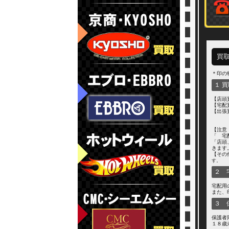
買
＊印の
１ 
【店頭
【宅配
【出張
【注意
「 宅
「店頭
きます
【その
す。
２ 
宅配用
また、
３ 
保護者
１８歳