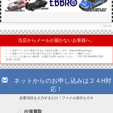
＞TOPへ戻る
当店からメールが届かないお客様へ。
１.当店アドレスから受信できるよう設定をお願いします。toiawase@toysking.jp
２.迷惑メールフォルダ等に振り分けられてる場合もございます。ご確認ください。
３.どうしても届かない場合等、お電話でお問い合わせください。（TEL 052-364-8855/ 受付
10:00～22:00）
ネットからのお申し込みは２４H対
応！
必要項目を入力するだけ！ファイル添付もＯＫ
出張買取