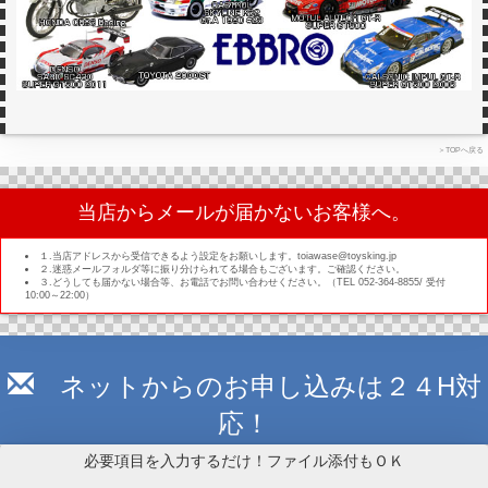
＞TOPへ戻る
当店からメールが届かないお客様へ。
１.当店アドレスから受信できるよう設定をお願いします。toiawase@toysking.jp
２.迷惑メールフォルダ等に振り分けられてる場合もございます。ご確認ください。
３.どうしても届かない場合等、お電話でお問い合わせください。（TEL 052-364-8855/ 受付
10:00～22:00）
ネットからのお申し込みは２４H対
応！
必要項目を入力するだけ！ファイル添付もＯＫ