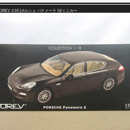
OREV 1/18 [ポルシェ パナメーラ S]/ミニカー