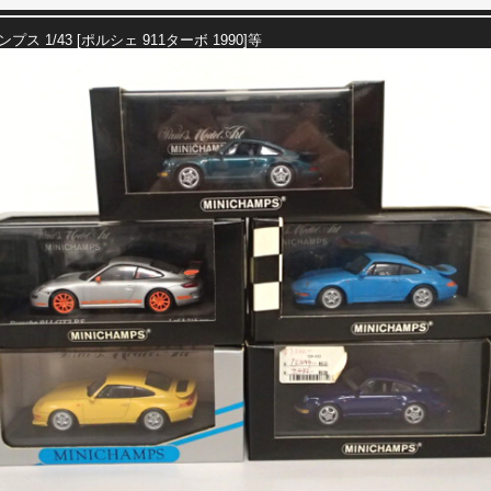
プス 1/43 [ポルシェ 911ターボ 1990]等